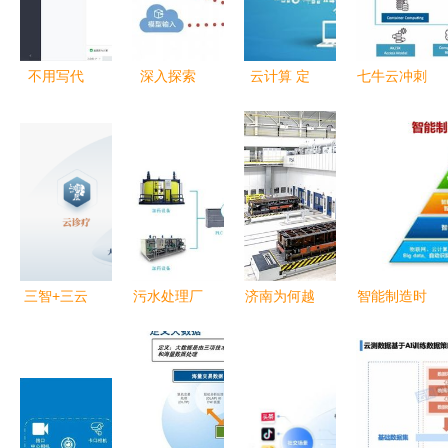
据处理服务
台的8页
到软件开发
领域
PPT详解
不用写代
深入探索
云计算 定
七牛云冲刺
码，永洪自
Spring
义、作用及
美股 年营
服务数据集
Batch 大规
数据处理服
收近11亿，
轻松实现强
模批处理的
务
数据处理服
大数据处理
领航者与数
务崭露头角
据处理服务
三智+三云
污水处理厂
济南为何越
智能制造时
大经数智中
加药设备物
来越“有品”
代 高管必
医产品和服
联网远程监
软件开发的
读的软件开
务生态的市
控系统的数
崛起与城市
发新思维
场前瞻
据处理服务
魅力提升