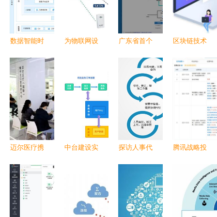
数据智能时
为物联网设
广东省首个
区块链技术
代下的企业
备的数据护
医院废水治
如何重塑企
数据治理与
航，鎏信科
理全过程大
业营销模式
高效软件开
技获千万融
数据分析服
与软件开发
发
资，开启亿
务系统正式
万设备的智
上线
慧连接之路
迈尔医疗携
中台建设实
探访人事代
腾讯战略投
手庆丰私塾
践 在一家
理行业的自
资大势智慧
创始人，共
独角兽公司
动化智能服
科技，加速
探牙科新营
搭建业务中
务 从人事
布局三维数
销时代的数
台与数据中
代理机器人
据处理服务