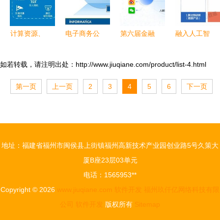
计算资源、
电子商务公
第六届金融
融入人工智
软件代码共
司主题促销
业年度品牌
能业务流
享与软件开
方式及软件
案例大赛报
程，云测数
如若转载，请注明出处：http://www.jiuqiane.com/product/list-4.html
发
开发策略
送案例展
据持续输送
第一页
上一页
2
3
4
5
6
下一页
——信飞科
高价值数据
技数据AI服
支撑
务中台 数
据处理服务
地址：福建省福州市闽侯县上街镇福州高新技术产业园创业路5号久策大
的创新实践
厦B座23层03单元
电话：1565953**
Copyright © 2026
www.jiuqiane.com
软件开发
福州玖仟亿网络科技有限
公司
软件开发
版权所有
Sitemap