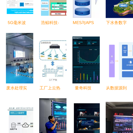
造业顶端的
据软件开发
智慧工厂软
件开发
5G毫米波
浩鲸科技-
MES与APS
下水务数字
专网重塑英
数据工厂
有何区别？
化转型的挑
特尔成都工
大数据处理
智能工厂布
战与实践
厂AMR系
的智能解决
局必知的数
统软件开发
方案
据处理服务
废水处理实
工厂上云热
量奇科技
从数据源到
训室数据处
潮下，数字
引领创新，
数据可视化
理服务介绍
转型如何真
驱动软件开
的全链路解
正落地？数
发新未来
析
据处理服务
的重要性