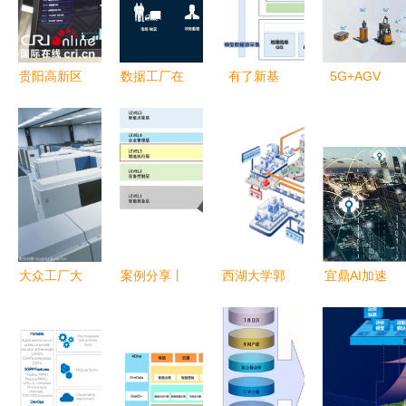
贵阳高新区
数据工厂在
有了新基
5G+AGV
块数据指挥
制造行业的
建，如何高
新基建与软
调度中心正
四大妙用
效搭建一座
件开发如何
式投入使
数字孪生城
影响我们的
用，助推数
市？
生产与生活
据处理服务
升级
大众工厂大
案例分享丨
西湖大学郭
宜鼎AI加速
型计算机中
森麒麟铸就
天南 从
卡 激发边
心 数据驱
中
「元宇宙」
缘设备智慧
动下的软件
国“智”造，
视角探秘蛋
潜能的关键
开发新范式
走进轮胎制
白质组大数
软件开发