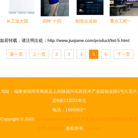
从工业大国
回眸“十四
制造企业如
重点工程一
迈向工业强
五”｜恒丰
何通过敏捷
线行丨“五
国 工业互
纸业 一张
BI与数据可
化”建设引
如若转载，请注明出处：http://www.jiuqiane.com/product/list-5.html
联网与数据
19克薄纸背
视化大屏优
领软件开发
第一页
上一页
2
3
4
5
6
下一页
处理服务的
后的“智
化数据分析
新篇章
核心使命
造”跃迁与
与处理
数据处理服
务
地址：福建省福州市闽侯县上街镇福州高新技术产业园创业路5号久策大
厦B座23层03单元
电话：1565953**
Copyright © 2026
www.jiuqiane.com
软件开发
福州玖仟亿网络科技有限
公司
软件开发
版权所有
Sitemap